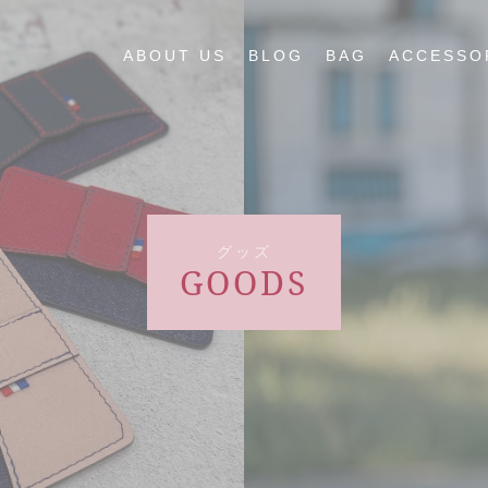
ABOUT US
BLOG
BAG
ACCESSO
グッズ
GOODS